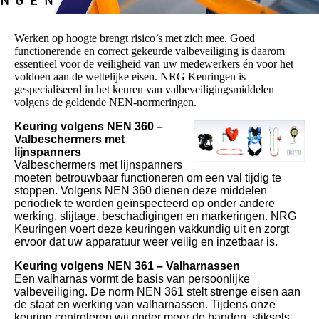
Werken op hoogte brengt risico’s met zich mee. Goed
functionerende en correct gekeurde valbeveiliging is daarom
essentieel voor de veiligheid van uw medewerkers én voor het
voldoen aan de wettelijke eisen. NRG Keuringen is
gespecialiseerd in het keuren van valbeveiligingsmiddelen
volgens de geldende NEN-normeringen.
Keuring volgens NEN 360 –
Valbeschermers met
lijnspanners
Valbeschermers met lijnspanners
moeten betrouwbaar functioneren om een val tijdig te
stoppen. Volgens NEN 360 dienen deze middelen
periodiek te worden geïnspecteerd op onder andere
werking, slijtage, beschadigingen en markeringen. NRG
Keuringen voert deze keuringen vakkundig uit en zorgt
ervoor dat uw apparatuur weer veilig en inzetbaar is.
Keuring volgens NEN 361 – Valharnassen
Een valharnas vormt de basis van persoonlijke
valbeveiliging. De norm NEN 361 stelt strenge eisen aan
de staat en werking van valharnassen. Tijdens onze
keuring controleren wij onder meer de banden, stiksels,